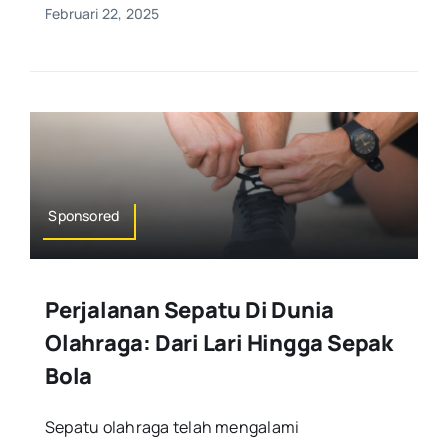
Februari 22, 2025
Sponsored
Perjalanan Sepatu Di Dunia
Olahraga: Dari Lari Hingga Sepak
Bola
Sepatu olahraga telah mengalami