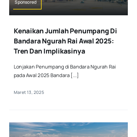
Sponsored
Kenaikan Jumlah Penumpang Di
Bandara Ngurah Rai Awal 2025:
Tren Dan Implikasinya
Lonjakan Penumpang di Bandara Ngurah Rai
pada Awal 2025 Bandara [...]
Maret 13, 2025