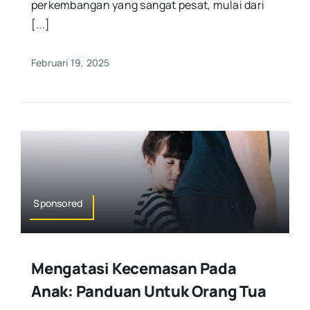
perkembangan yang sangat pesat, mulai dari
[...]
Februari 19, 2025
Sponsored
Mengatasi Kecemasan Pada
Anak: Panduan Untuk Orang Tua